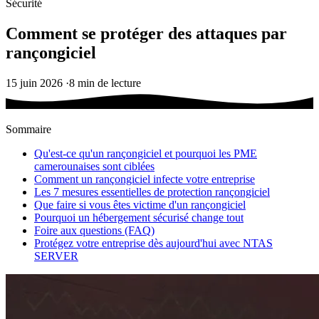
Sécurité
Comment se protéger des attaques par
rançongiciel
15 juin 2026
·
8 min de lecture
Sommaire
Qu'est-ce qu'un rançongiciel et pourquoi les PME
camerounaises sont ciblées
Comment un rançongiciel infecte votre entreprise
Les 7 mesures essentielles de protection rançongiciel
Que faire si vous êtes victime d'un rançongiciel
Pourquoi un hébergement sécurisé change tout
Foire aux questions (FAQ)
Protégez votre entreprise dès aujourd'hui avec NTAS
SERVER