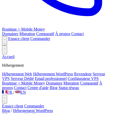
Boutique + Mobile Money
Domaines
Migration
Comparatif
À propos
Contact
Espace client
Commander
Accueil
Hébergement
Hébergement Web
Hébergement WordPress
Revendeur
Serveur
VPS
Serveur Dédié
Email professionnel
Configurateur VPS
Boutique + Mobile Money
Domaines
Migration
Comparatif
À
propos
Contact
Centre d'aide
Blog
Statut réseau
FR
/
EN
Espace client
Commander
Blog
/
Hébergement WordPress