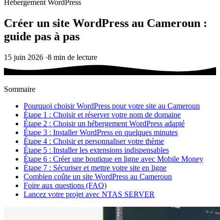
Hébergement WordPress
Créer un site WordPress au Cameroun :
guide pas à pas
15 juin 2026
·
8 min de lecture
Sommaire
Pourquoi choisir WordPress pour votre site au Cameroun
Étape 1 : Choisir et réserver votre nom de domaine
Étape 2 : Choisir un hébergement WordPress adapté
Étape 3 : Installer WordPress en quelques minutes
Étape 4 : Choisir et personnaliser votre thème
Étape 5 : Installer les extensions indispensables
Étape 6 : Créer une boutique en ligne avec Mobile Money
Étape 7 : Sécuriser et mettre votre site en ligne
Combien coûte un site WordPress au Cameroun
Foire aux questions (FAQ)
Lancez votre projet avec NTAS SERVER