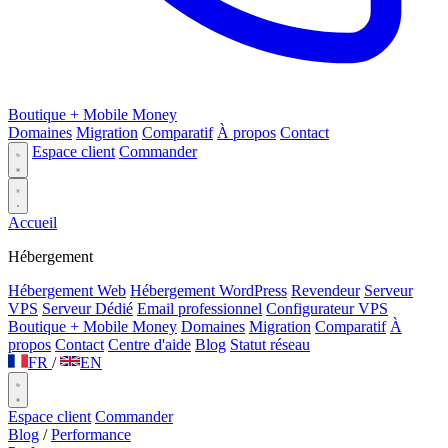
Boutique + Mobile Money
Domaines
Migration
Comparatif
À propos
Contact
Espace client
Commander
Accueil
Hébergement
Hébergement Web
Hébergement WordPress
Revendeur
Serveur
VPS
Serveur Dédié
Email professionnel
Configurateur VPS
Boutique + Mobile Money
Domaines
Migration
Comparatif
À
propos
Contact
Centre d'aide
Blog
Statut réseau
FR
/
EN
Espace client
Commander
Blog
/
Performance