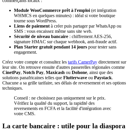
commerçants locaux :
Module WooCommerce prêt à l'emploi
(et intégration
WHMCS en quelques minutes) : idéal si votre boutique
tourne sous WordPress.
Liens de paiement
à créer puis partager par WhatsApp ou
SMS : vous encaissez même sans site web.
Sécurité de niveau bancaire
: chiffrement AES-256,
signature HMAC sur chaque webhook, anti-fraude actif.
Plan Starter gratuit pendant 14 jours
pour tester sans
engagement.
Créez votre compte et consultez les
tarifs CamerPay
directement sur
leur site. On retrouve ensuite d'autres passerelles régionales comme
CinetPay
,
Notch Pay
,
Maxicash
ou
Dohone
, ainsi que des
solutions panafricaines telles que
Flutterwave
ou
Paystack
.
Chacune a sa grille tarifaire, ses délais de reversement et ses options
techniques.
Conseil : ne choisissez pas uniquement sur le prix.
Vérifiez la qualité du support, la rapidité des
reversements en FCFA et la facilité d'intégration avec
votre CMS.
La carte bancaire : utile pour la diaspora