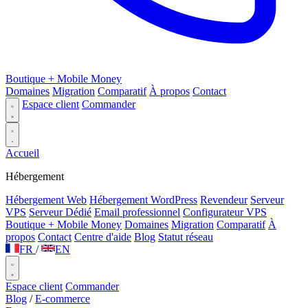
Boutique + Mobile Money
Domaines
Migration
Comparatif
À propos
Contact
Espace client
Commander
Accueil
Hébergement
Hébergement Web
Hébergement WordPress
Revendeur
Serveur
VPS
Serveur Dédié
Email professionnel
Configurateur VPS
Boutique + Mobile Money
Domaines
Migration
Comparatif
À
propos
Contact
Centre d'aide
Blog
Statut réseau
FR
/
EN
Espace client
Commander
Blog
/
E-commerce