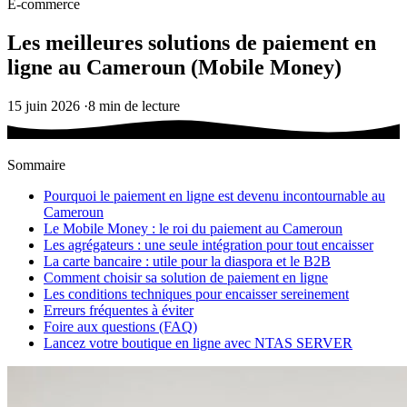
E-commerce
Les meilleures solutions de paiement en
ligne au Cameroun (Mobile Money)
15 juin 2026
·
8 min de lecture
Sommaire
Pourquoi le paiement en ligne est devenu incontournable au
Cameroun
Le Mobile Money : le roi du paiement au Cameroun
Les agrégateurs : une seule intégration pour tout encaisser
La carte bancaire : utile pour la diaspora et le B2B
Comment choisir sa solution de paiement en ligne
Les conditions techniques pour encaisser sereinement
Erreurs fréquentes à éviter
Foire aux questions (FAQ)
Lancez votre boutique en ligne avec NTAS SERVER