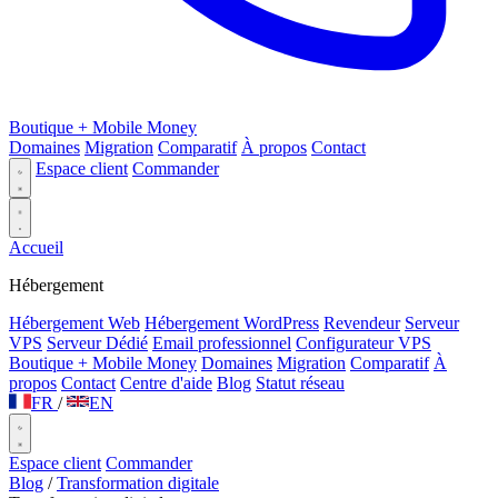
Boutique + Mobile Money
Domaines
Migration
Comparatif
À propos
Contact
Espace client
Commander
Accueil
Hébergement
Hébergement Web
Hébergement WordPress
Revendeur
Serveur
VPS
Serveur Dédié
Email professionnel
Configurateur VPS
Boutique + Mobile Money
Domaines
Migration
Comparatif
À
propos
Contact
Centre d'aide
Blog
Statut réseau
FR
/
EN
Espace client
Commander
Blog
/
Transformation digitale